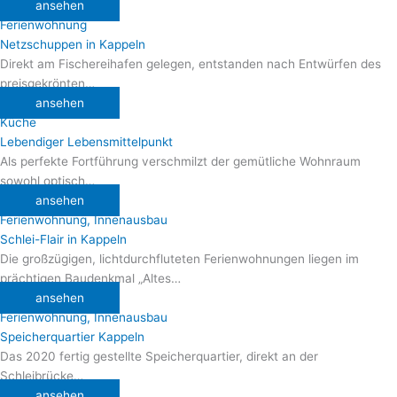
ansehen
Ferienwohnung
Netzschuppen in Kappeln
Direkt am Fischereihafen gelegen, entstanden nach Entwürfen des
preisgekrönten…
ansehen
Küche
Lebendiger Lebensmittelpunkt
Als perfekte Fortführung verschmilzt der gemütliche Wohnraum
sowohl optisch…
ansehen
Ferienwohnung
,
Innenausbau
Schlei-Flair in Kappeln
Die großzügigen, lichtdurchfluteten Ferienwohnungen liegen im
prächtigen Baudenkmal „Altes…
ansehen
Ferienwohnung
,
Innenausbau
Speicherquartier Kappeln
Das 2020 fertig gestellte Speicherquartier, direkt an der
Schleibrücke…
ansehen