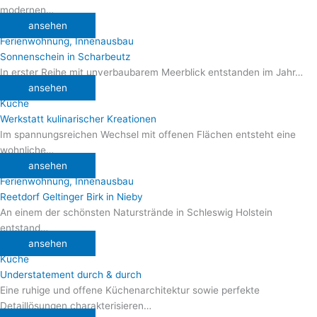
modernen…
ansehen
Ferienwohnung
,
Innenausbau
Sonnenschein in Scharbeutz
In erster Reihe mit unverbaubarem Meerblick entstanden im Jahr…
ansehen
Küche
Werkstatt kulinarischer Kreationen
Im spannungsreichen Wechsel mit offenen Flächen entsteht eine
wohnliche…
ansehen
Ferienwohnung
,
Innenausbau
Reetdorf Geltinger Birk in Nieby
An einem der schönsten Naturstrände in Schleswig Holstein
entstand…
ansehen
Küche
Understatement durch & durch
Eine ruhige und offene Küchenarchitektur sowie perfekte
Detaillösungen charakterisieren…